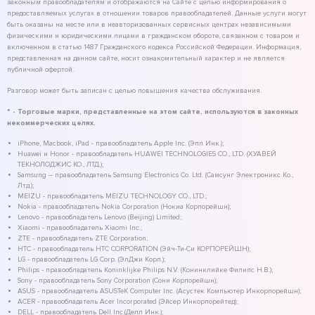
законным правообладателям и отображаются на Сайте с целью информирования о
предоставляемых услугах в отношении товаров правообладателей. Данные услуги могут
быть оказаны на месте или в неавторизованных сервисных центрах независимыми
физическими и юридическими лицами в гражданском обороте, связанном с товаром и
включенном в статью 1487 Гражданского кодекса Российской Федерации. Информация,
представленная на данном сайте, носит ознакомительный характер и не является
публичной офертой.
Разговор может быть записан с целью повышения качества обслуживания.
* - Торговые марки, представленные на этом сайте, используются в законных
некоммерческих целях.
iPhone, Macbook, iPad - правообладатель Apple Inc. (Эпл Инк.);
Huawei и Honor - правообладатель HUAWEI TECHNOLOGIES CO., LTD. (ХУАВЕЙ
ТЕКНОЛОДЖИС КО., ЛТД.);
Samsung – правообладатель Samsung Electronics Co. Ltd. (Самсунг Электроникс Ко.,
Лтд.);
MEIZU - правообладатель MEIZU TECHNOLOGY CO., LTD.;
Nokia - правообладатель Nokia Corporation (Нокиа Корпорейшн);
Lenovo - правообладатель Lenovo (Beijing) Limited;
Xiaomi - правообладатель Xiaomi Inc.;
ZTE - правообладатель ZTE Corporation;
HTC - правообладатель HTC CORPORATION (Эйч-Ти-Си КОРПОРЕЙШН);
LG - правообладатель LG Corp. (ЭлДжи Корп.);
Philips - правообладатель Koninklijke Philips N.V. (Конинклийке Филипс Н.В.);
Sony - правообладатель Sony Corporation (Сони Корпорейшн);
ASUS - правообладатель ASUSTeK Computer Inc. (Асустек Компьютер Инкорпорейшн);
ACER - правообладатель Acer Incorporated (Эйсер Инкорпорейтед);
DELL - правообладатель Dell Inc.(Делл Инк.);