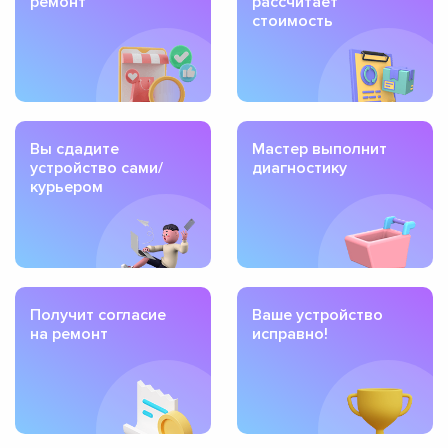
ремонт
рассчитает
стоимость
Вы сдадите
Мастер выполнит
устройство сами/
диагностику
курьером
Получит согласие
Ваше устройство
на ремонт
исправно!