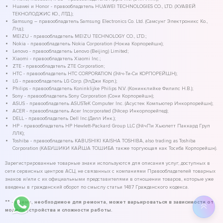
Huawei и Honor - правообладатель HUAWEI TECHNOLOGIES CO., LTD. (ХУАВЕЙ
ТЕКНОЛОДЖИС КО., ЛТД.);
Samsung – правообладатель Samsung Electronics Co. Ltd. (Самсунг Электроникс Ко.,
Лтд.);
MEIZU - правообладатель MEIZU TECHNOLOGY CO., LTD.;
Nokia - правообладатель Nokia Corporation (Нокиа Корпорейшн);
Lenovo - правообладатель Lenovo (Beijing) Limited;
Xiaomi - правообладатель Xiaomi Inc.;
ZTE - правообладатель ZTE Corporation;
HTC - правообладатель HTC CORPORATION (Эйч-Ти-Си КОРПОРЕЙШН);
LG - правообладатель LG Corp. (ЭлДжи Корп.);
Philips - правообладатель Koninklijke Philips N.V. (Конинклийке Филипс Н.В.);
Sony - правообладатель Sony Corporation (Сони Корпорейшн);
ASUS - правообладатель ASUSTeK Computer Inc. (Асустек Компьютер Инкорпорейшн);
ACER - правообладатель Acer Incorporated (Эйсер Инкорпорейтед);
DELL - правообладатель Dell Inc.(Делл Инк.);
HP - правообладатель HP Hewlett-Packard Group LLC (ЭйчПи Хьюлетт Паккард Груп
ЛЛК);
Toshiba - правообладатель KABUSHIKI KAISHA TOSHIBA, also trading as Toshiba
Corporation (КАБУШИКИ КАЙША ТОШИБА также торгующая как Тосиба Корпорейшн).
Зарегистрированные товарные знаки используются для описания услуг, доступных в
сети сервисных центров АСЦ, не связанных с компаниями Правообладателей товарных
знаков и/или с их официальными представителями в отношении товаров, которые уже
введены в гражданский оборот по смыслу статьи 1487 Гражданского кодекса.
** - время, необходимое для ремонта, может варьироваться в зависимости от
модели устройства и сложности работы.