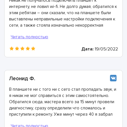
Никак не получалось подключить планшет к
интернету, не ловил wi-fi. Не долго думая, обратился к
этим ребятам – они сказали, что на планшете были
выставлены неправильные настройки подключения к
сети, а также стояла изначально некорректная
прошивка. Все очень быстро исправили и теперь все
работает как надо! Всем рекомендую этих
специалистов!
Дата:
19/05/2022
Леонид Ф.
В планшете ни с того ни с сего стал пропадать звук, и
я никак не мог справиться с этим самостоятельно.
Обратился сюда, мастера всего за 15 минут провели
диагностику, сразу определили что сломалось и
приступили к ремонту. Уже минут через 40 я забрал
полностью исправное устройство!