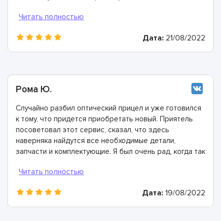
полтора часа. Всем рекомендуем, они настоящие
профи!
Дата:
21/08/2022
Рома Ю.
Случайно разбил оптический прицел и уже готовился
к тому, что придется приобретать новый. Приятель
посоветовал этот сервис, сказал, что здесь
наверняка найдутся все необходимые детали,
запчасти и комплектующие. Я был очень рад, когда так
и получилось! Эти ребята собрали мой оптический
прицел буквально заново и полностью восстановили
его работоспособность. Лучший сервис, лучшие
Дата:
19/08/2022
мастера!