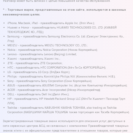
Разговор может быть записан с целью повышения качества обслуживания.
* - Торговые марки, представленные на этом сайте, используются в законных
некоммерческих целях.
iPhone, Macbook, iPad - правообладатель Apple Inc. (Эпл Инк.);
Huawei и Honor - правообладатель HUAWEI TECHNOLOGIES CO., LTD. (ХУАВЕЙ
ТЕКНОЛОДЖИС КО., ЛТД.);
Samsung – правообладатель Samsung Electronics Co. Ltd. (Самсунг Электроникс Ко.,
Лтд.);
MEIZU - правообладатель MEIZU TECHNOLOGY CO., LTD.;
Nokia - правообладатель Nokia Corporation (Нокиа Корпорейшн);
Lenovo - правообладатель Lenovo (Beijing) Limited;
Xiaomi - правообладатель Xiaomi Inc.;
ZTE - правообладатель ZTE Corporation;
HTC - правообладатель HTC CORPORATION (Эйч-Ти-Си КОРПОРЕЙШН);
LG - правообладатель LG Corp. (ЭлДжи Корп.);
Philips - правообладатель Koninklijke Philips N.V. (Конинклийке Филипс Н.В.);
Sony - правообладатель Sony Corporation (Сони Корпорейшн);
ASUS - правообладатель ASUSTeK Computer Inc. (Асустек Компьютер Инкорпорейшн);
ACER - правообладатель Acer Incorporated (Эйсер Инкорпорейтед);
DELL - правообладатель Dell Inc.(Делл Инк.);
HP - правообладатель HP Hewlett-Packard Group LLC (ЭйчПи Хьюлетт Паккард Груп
ЛЛК);
Toshiba - правообладатель KABUSHIKI KAISHA TOSHIBA, also trading as Toshiba
Corporation (КАБУШИКИ КАЙША ТОШИБА также торгующая как Тосиба Корпорейшн).
Зарегистрированные товарные знаки используются для описания услуг, доступных в
сети сервисных центров АСЦ, не связанных с компаниями Правообладателей товарных
знаков и/или с их официальными представителями в отношении товаров, которые уже