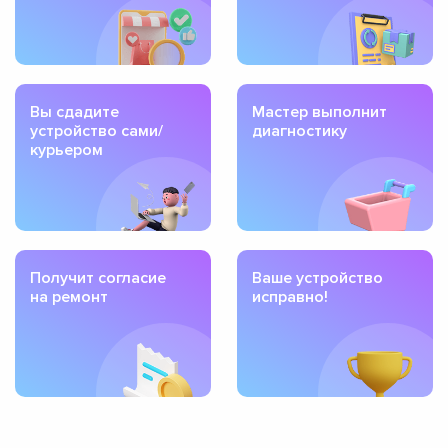
Вы сдадите
Мастер выполнит
устройство сами/
диагностику
курьером
Получит согласие
Ваше устройство
на ремонт
исправно!