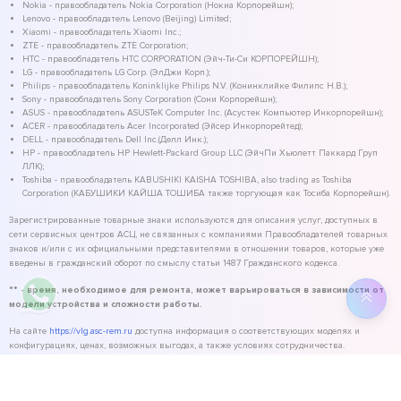
Nokia - правообладатель Nokia Corporation (Нокиа Корпорейшн);
Lenovo - правообладатель Lenovo (Beijing) Limited;
Xiaomi - правообладатель Xiaomi Inc.;
ZTE - правообладатель ZTE Corporation;
HTC - правообладатель HTC CORPORATION (Эйч-Ти-Си КОРПОРЕЙШН);
LG - правообладатель LG Corp. (ЭлДжи Корп.);
Philips - правообладатель Koninklijke Philips N.V. (Конинклийке Филипс Н.В.);
Sony - правообладатель Sony Corporation (Сони Корпорейшн);
ASUS - правообладатель ASUSTeK Computer Inc. (Асустек Компьютер Инкорпорейшн);
ACER - правообладатель Acer Incorporated (Эйсер Инкорпорейтед);
DELL - правообладатель Dell Inc.(Делл Инк.);
HP - правообладатель HP Hewlett-Packard Group LLC (ЭйчПи Хьюлетт Паккард Груп
ЛЛК);
Toshiba - правообладатель KABUSHIKI KAISHA TOSHIBA, also trading as Toshiba
Corporation (КАБУШИКИ КАЙША ТОШИБА также торгующая как Тосиба Корпорейшн).
Зарегистрированные товарные знаки используются для описания услуг, доступных в
сети сервисных центров АСЦ, не связанных с компаниями Правообладателей товарных
знаков и/или с их официальными представителями в отношении товаров, которые уже
введены в гражданский оборот по смыслу статьи 1487 Гражданского кодекса.
** - время, необходимое для ремонта, может варьироваться в зависимости от
модели устройства и сложности работы.
На сайте
https://vlg.asc-rem.ru
доступна информация о соответствующих моделях и
конфигурациях, ценах, возможных выгодах, а также условиях сотрудничества.