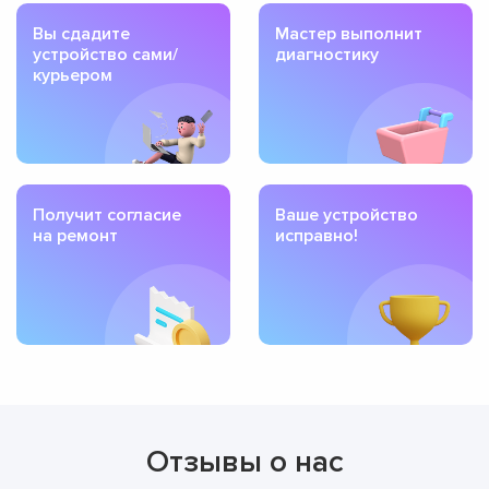
Вы сдадите
Мастер выполнит
устройство сами/
диагностику
курьером
Получит согласие
Ваше устройство
на ремонт
исправно!
Отзывы о нас