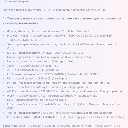
публичной офертой.
Разговор может быть записан с целью повышения качества обслуживания.
* - Торговые марки, представленные на этом сайте, используются в законных
некоммерческих целях.
iPhone, Macbook, iPad - правообладатель Apple Inc. (Эпл Инк.);
Huawei и Honor - правообладатель HUAWEI TECHNOLOGIES CO., LTD. (ХУАВЕЙ
ТЕКНОЛОДЖИС КО., ЛТД.);
Samsung – правообладатель Samsung Electronics Co. Ltd. (Самсунг Электроникс Ко.,
Лтд.);
MEIZU - правообладатель MEIZU TECHNOLOGY CO., LTD.;
Nokia - правообладатель Nokia Corporation (Нокиа Корпорейшн);
Lenovo - правообладатель Lenovo (Beijing) Limited;
Xiaomi - правообладатель Xiaomi Inc.;
ZTE - правообладатель ZTE Corporation;
HTC - правообладатель HTC CORPORATION (Эйч-Ти-Си КОРПОРЕЙШН);
LG - правообладатель LG Corp. (ЭлДжи Корп.);
Philips - правообладатель Koninklijke Philips N.V. (Конинклийке Филипс Н.В.);
Sony - правообладатель Sony Corporation (Сони Корпорейшн);
ASUS - правообладатель ASUSTeK Computer Inc. (Асустек Компьютер Инкорпорейшн);
ACER - правообладатель Acer Incorporated (Эйсер Инкорпорейтед);
DELL - правообладатель Dell Inc.(Делл Инк.);
HP - правообладатель HP Hewlett-Packard Group LLC (ЭйчПи Хьюлетт Паккард Груп
ЛЛК);
Toshiba - правообладатель KABUSHIKI KAISHA TOSHIBA, also trading as Toshiba
Corporation (КАБУШИКИ КАЙША ТОШИБА также торгующая как Тосиба Корпорейшн).
Зарегистрированные товарные знаки используются для описания услуг, доступных в