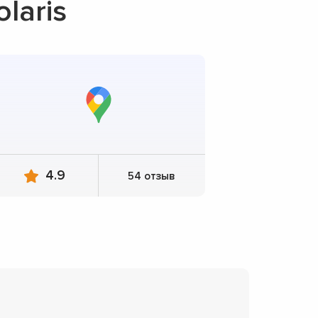
laris
4.9
54 отзыв