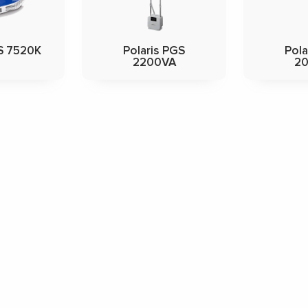
SS 7520K
Polaris PGS
Pola
2200VA
2