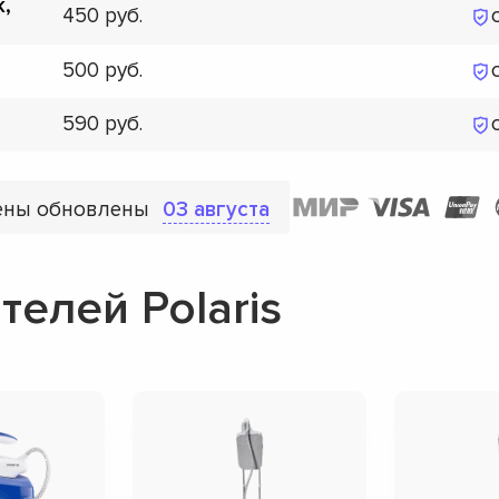
к,
450
500
590
ены обновлены
03 августа
елей Polaris