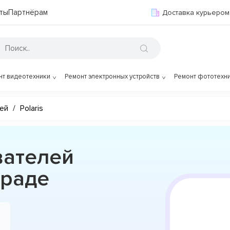
ты
Партнёрам
Доставка курьером
нт видеотехники
Ремонт электронных устройств
Ремонт фототехн
ей
/
Polaris
вателей
граде