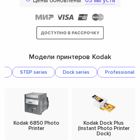
Цены обновлены
03 августа
Модели принтеров Kodak
ra
STEP series
Dock series
Professional d
Kodak 6850 Photo
Kodak Dock Plus
Printer
(Instant Photo Printer
Dock)