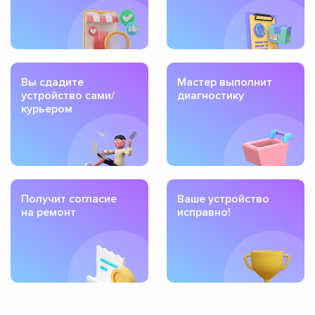
Вы сдадите
Мастер выполнит
устройство сами/
диагностику
курьером
Получит согласие
Ваше устройство
на ремонт
исправно!