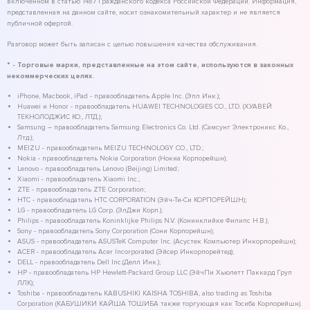
включенном в статью 1487 Гражданского кодекса Российской Федерации. Информация,
представленная на данном сайте, носит ознакомительный характер и не является
публичной офертой.
Разговор может быть записан с целью повышения качества обслуживания.
* - Торговые марки, представленные на этом сайте, используются в законных
некоммерческих целях.
iPhone, Macbook, iPad - правообладатель Apple Inc. (Эпл Инк.);
Huawei и Honor - правообладатель HUAWEI TECHNOLOGIES CO., LTD. (ХУАВЕЙ
ТЕКНОЛОДЖИС КО., ЛТД.);
Samsung – правообладатель Samsung Electronics Co. Ltd. (Самсунг Электроникс Ко.,
Лтд.);
MEIZU - правообладатель MEIZU TECHNOLOGY CO., LTD.;
Nokia - правообладатель Nokia Corporation (Нокиа Корпорейшн);
Lenovo - правообладатель Lenovo (Beijing) Limited;
Xiaomi - правообладатель Xiaomi Inc.;
ZTE - правообладатель ZTE Corporation;
HTC - правообладатель HTC CORPORATION (Эйч-Ти-Си КОРПОРЕЙШН);
LG - правообладатель LG Corp. (ЭлДжи Корп.);
Philips - правообладатель Koninklijke Philips N.V. (Конинклийке Филипс Н.В.);
Sony - правообладатель Sony Corporation (Сони Корпорейшн);
ASUS - правообладатель ASUSTeK Computer Inc. (Асустек Компьютер Инкорпорейшн);
ACER - правообладатель Acer Incorporated (Эйсер Инкорпорейтед);
DELL - правообладатель Dell Inc.(Делл Инк.);
HP - правообладатель HP Hewlett-Packard Group LLC (ЭйчПи Хьюлетт Паккард Груп
ЛЛК);
Toshiba - правообладатель KABUSHIKI KAISHA TOSHIBA, also trading as Toshiba
Corporation (КАБУШИКИ КАЙША ТОШИБА также торгующая как Тосиба Корпорейшн).