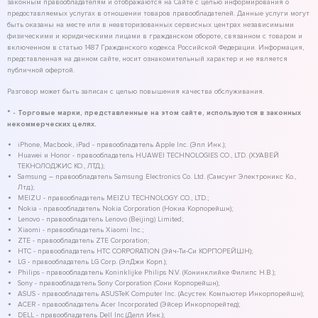
законным правообладателям и отображаются на Сайте с целью информирования о
предоставляемых услугах в отношении товаров правообладателей. Данные услуги могут
быть оказаны на месте или в неавторизованных сервисных центрах независимыми
физическими и юридическими лицами в гражданском обороте, связанном с товаром и
включенном в статью 1487 Гражданского кодекса Российской Федерации. Информация,
представленная на данном сайте, носит ознакомительный характер и не является
публичной офертой.
Разговор может быть записан с целью повышения качества обслуживания.
* - Торговые марки, представленные на этом сайте, используются в законных
некоммерческих целях.
iPhone, Macbook, iPad - правообладатель Apple Inc. (Эпл Инк.);
Huawei и Honor - правообладатель HUAWEI TECHNOLOGIES CO., LTD. (ХУАВЕЙ
ТЕКНОЛОДЖИС КО., ЛТД.);
Samsung – правообладатель Samsung Electronics Co. Ltd. (Самсунг Электроникс Ко.,
Лтд.);
MEIZU - правообладатель MEIZU TECHNOLOGY CO., LTD.;
Nokia - правообладатель Nokia Corporation (Нокиа Корпорейшн);
Lenovo - правообладатель Lenovo (Beijing) Limited;
Xiaomi - правообладатель Xiaomi Inc.;
ZTE - правообладатель ZTE Corporation;
HTC - правообладатель HTC CORPORATION (Эйч-Ти-Си КОРПОРЕЙШН);
LG - правообладатель LG Corp. (ЭлДжи Корп.);
Philips - правообладатель Koninklijke Philips N.V. (Конинклийке Филипс Н.В.);
Sony - правообладатель Sony Corporation (Сони Корпорейшн);
ASUS - правообладатель ASUSTeK Computer Inc. (Асустек Компьютер Инкорпорейшн);
ACER - правообладатель Acer Incorporated (Эйсер Инкорпорейтед);
DELL - правообладатель Dell Inc.(Делл Инк.);