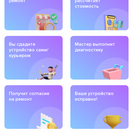
ремонт
рассчитает
стоимость
Вы сдадите
Мастер выполнит
устройство сами/
диагностику
курьером
Получит согласие
Ваше устройство
на ремонт
исправно!