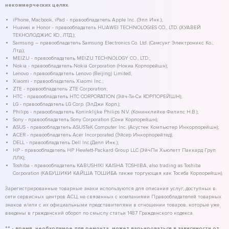
некоммерческих целях.
iPhone, Macbook, iPad - правообладатель Apple Inc. (Эпл Инк.);
Huawei и Honor - правообладатель HUAWEI TECHNOLOGIES CO., LTD. (ХУАВЕЙ
ТЕКНОЛОДЖИС КО., ЛТД.);
Samsung – правообладатель Samsung Electronics Co. Ltd. (Самсунг Электроникс Ко.,
Лтд.);
MEIZU - правообладатель MEIZU TECHNOLOGY CO., LTD.;
Nokia - правообладатель Nokia Corporation (Нокиа Корпорейшн);
Lenovo - правообладатель Lenovo (Beijing) Limited;
Xiaomi - правообладатель Xiaomi Inc.;
ZTE - правообладатель ZTE Corporation;
HTC - правообладатель HTC CORPORATION (Эйч-Ти-Си КОРПОРЕЙШН);
LG - правообладатель LG Corp. (ЭлДжи Корп.);
Philips - правообладатель Koninklijke Philips N.V. (Конинклийке Филипс Н.В.);
Sony - правообладатель Sony Corporation (Сони Корпорейшн);
ASUS - правообладатель ASUSTeK Computer Inc. (Асустек Компьютер Инкорпорейшн);
ACER - правообладатель Acer Incorporated (Эйсер Инкорпорейтед);
DELL - правообладатель Dell Inc.(Делл Инк.);
HP - правообладатель HP Hewlett-Packard Group LLC (ЭйчПи Хьюлетт Паккард Груп
ЛЛК);
Toshiba - правообладатель KABUSHIKI KAISHA TOSHIBA, also trading as Toshiba
Corporation (КАБУШИКИ КАЙША ТОШИБА также торгующая как Тосиба Корпорейшн).
Зарегистрированные товарные знаки используются для описания услуг, доступных в
сети сервисных центров АСЦ, не связанных с компаниями Правообладателей товарных
знаков и/или с их официальными представителями в отношении товаров, которые уже
введены в гражданский оборот по смыслу статьи 1487 Гражданского кодекса.
** - время, необходимое для ремонта, может варьироваться в зависимости от